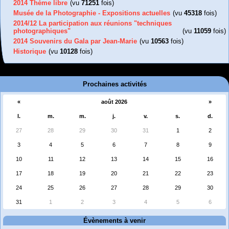
2014 Thème libre
(vu
71251
fois)
Musée de la Photographie - Expositions actuelles
(vu
45318
fois)
2014/12 La participation aux réunions "techniques
photographiques"
(vu
11059
fois)
2014 Souvenirs du Gala par Jean-Marie
(vu
10563
fois)
Historique
(vu
10128
fois)
Prochaines activités
«
août 2026
»
l.
m.
m.
j.
v.
s.
d.
27
28
29
30
31
1
2
3
4
5
6
7
8
9
10
11
12
13
14
15
16
17
18
19
20
21
22
23
24
25
26
27
28
29
30
31
1
2
3
4
5
6
Évènements à venir