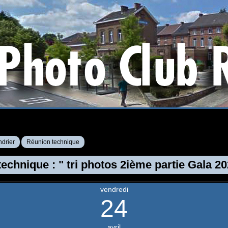
drier
Réunion technique
echnique : " tri photos 2ième partie Gala 20
vendredi
24
avril