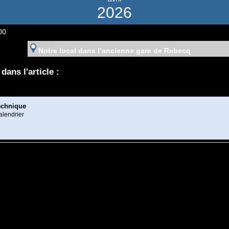
2026
00
Notre local dans l’ancienne gare de Rebecq
dans l'article :
echnique
alendrier