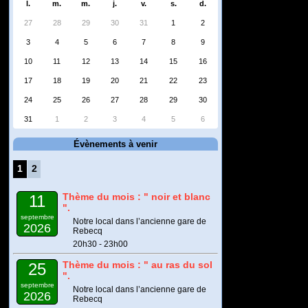
l.
m.
m.
j.
v.
s.
d.
27
28
29
30
31
1
2
3
4
5
6
7
8
9
10
11
12
13
14
15
16
17
18
19
20
21
22
23
24
25
26
27
28
29
30
31
1
2
3
4
5
6
Évènements à venir
1
2
Thème du mois : " noir et blanc
11
".
septembre
Notre local dans l’ancienne gare de
2026
Rebecq
20h30 - 23h00
Thème du mois : " au ras du sol
25
".
septembre
Notre local dans l’ancienne gare de
2026
Rebecq