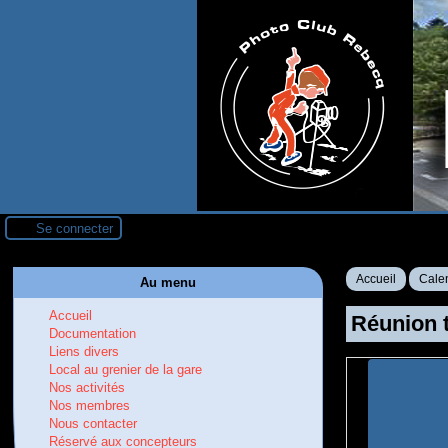
Se connecter
Accueil
Calen
Au menu
Accueil
Réunion t
Documentation
Liens divers
Local au grenier de la gare
Nos activités
Nos membres
Nous contacter
Réservé aux concepteurs