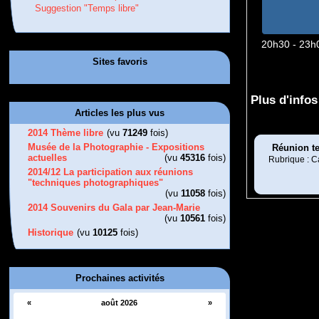
Suggestion "Temps libre"
20h30 - 23h
Sites favoris
Plus d'infos 
Articles les plus vus
2014 Thème libre
(vu
71249
fois)
Musée de la Photographie - Expositions
Réunion t
actuelles
(vu
45316
fois)
Rubrique : C
2014/12 La participation aux réunions
"techniques photographiques"
(vu
11058
fois)
2014 Souvenirs du Gala par Jean-Marie
(vu
10561
fois)
Historique
(vu
10125
fois)
Prochaines activités
«
août 2026
»