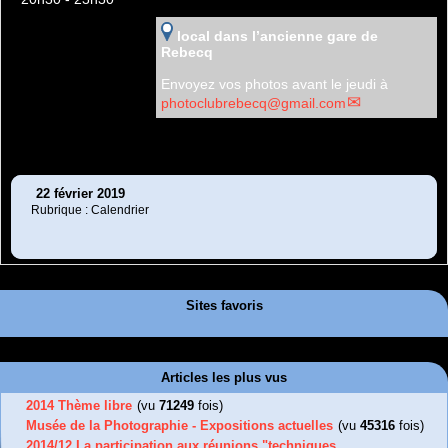
local dans l’ancienne gare de
Rebecq
Envoyez vos photos avant le jeudi à
photoclubrebecq@gmail.com
22 février 2019
Rubrique : Calendrier
Sites favoris
Articles les plus vus
2014 Thème libre
(vu
71249
fois)
Musée de la Photographie - Expositions actuelles
(vu
45316
fois)
2014/12 La participation aux réunions "techniques