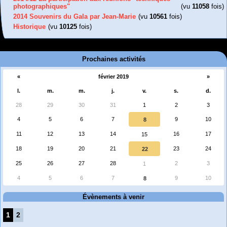
photographiques"
(vu
11058
fois)
2014 Souvenirs du Gala par Jean-Marie
(vu
10561
fois)
Historique
(vu
10125
fois)
Prochaines activités
«
février 2019
»
l.
m.
m.
j.
v.
s.
d.
28
29
30
31
1
2
3
4
5
6
7
9
10
8
11
12
13
14
16
17
15
18
19
20
21
23
24
22
25
26
27
28
2
3
1
4
5
6
7
9
10
8
Évènements à venir
1
2