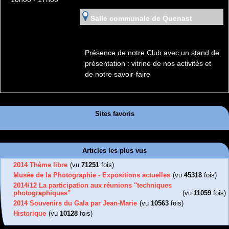
Salle communale de Quenast
Présence de notre Club avec un stand de
présentation : vitrine de nos activités et
de notre savoir-faire
Sites favoris
Articles les plus vus
2014 Thème libre
(vu
71251
fois)
Musée de la Photographie - Expositions actuelles
(vu
45318
fois)
2014/12 La participation aux réunions "techniques
photographiques"
(vu
11059
fois)
2014 Souvenirs du Gala par Jean-Marie
(vu
10563
fois)
Historique
(vu
10128
fois)