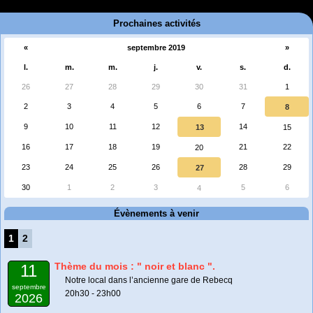
Prochaines activités
«
septembre 2019
»
l.
m.
m.
j.
v.
s.
d.
26
27
28
29
30
31
1
2
3
4
5
6
7
8
9
10
11
12
14
13
15
16
17
18
19
21
22
20
23
24
25
26
28
29
27
30
1
2
3
5
6
4
Évènements à venir
1
2
Thème du mois : " noir et blanc ".
11
Notre local dans l’ancienne gare de Rebecq
septembre
20h30 - 23h00
2026