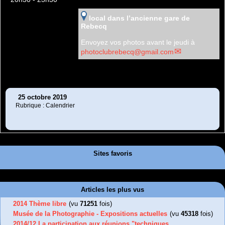
local dans l’ancienne gare de
Rebecq
Envoyez vos photos avant le jeudi à
photoclubrebecq@gmail.com
25 octobre 2019
Rubrique : Calendrier
Sites favoris
Articles les plus vus
2014 Thème libre
(vu
71251
fois)
Musée de la Photographie - Expositions actuelles
(vu
45318
fois)
2014/12 La participation aux réunions "techniques