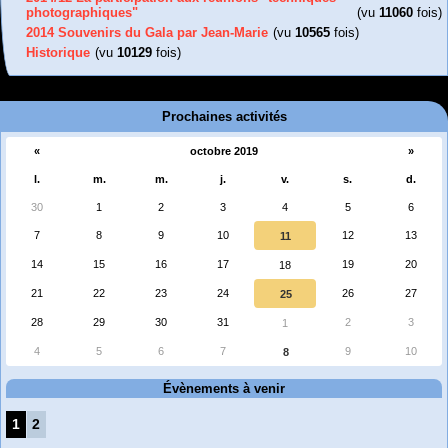
photographiques"
(vu
11060
fois)
2014 Souvenirs du Gala par Jean-Marie
(vu
10565
fois)
Historique
(vu
10129
fois)
Prochaines activités
«
octobre 2019
»
l.
m.
m.
j.
v.
s.
d.
30
1
2
3
4
5
6
7
8
9
10
12
13
11
14
15
16
17
19
20
18
21
22
23
24
26
27
25
28
29
30
31
2
3
1
4
5
6
7
9
10
8
Évènements à venir
1
2