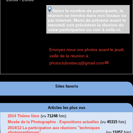
Selon le nombre de participants, la
réunion se tiendra dans nos locaux ou
par internet. Merci de prévenir avant le
mercredi soir précédent la réunion de
votre participation ou non à celle-ci.
Envoyez nous vos photos avant le jeudi,
veille de la réunion à :
photoclubrebecq@gmail.com
Sites favoris
Articles les plus vus
2014 Thème libre
(vu
71248
fois)
Musée de la Photographie - Expositions actuelles
(vu
45315
fois)
2014/12 La participation aux réunions "techniques
photographiques"
(vu
11057
fois)