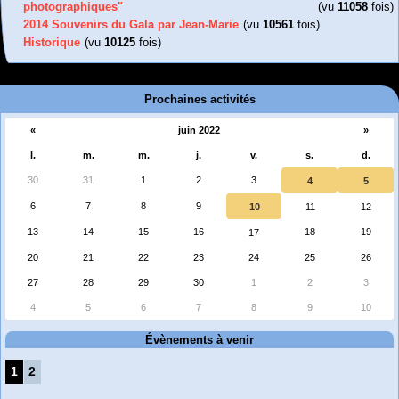
photographiques"
(vu
11058
fois)
2014 Souvenirs du Gala par Jean-Marie
(vu
10561
fois)
Historique
(vu
10125
fois)
Prochaines activités
«
juin 2022
»
l.
m.
m.
j.
v.
s.
d.
30
31
1
2
3
4
5
6
7
8
9
10
11
12
13
14
15
16
18
19
17
20
21
22
23
24
25
26
27
28
29
30
1
2
3
4
5
6
7
8
9
10
Évènements à venir
1
2