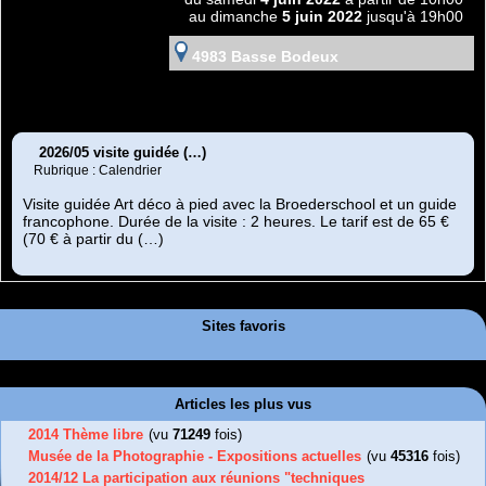
au dimanche
5 juin 2022
jusqu'à 19h00
4983 Basse Bodeux
2026/05 visite guidée (…)
Rubrique : Calendrier
Visite guidée Art déco à pied avec la Broederschool et un guide
francophone. Durée de la visite : 2 heures. Le tarif est de 65 €
(70 € à partir du (…)
Sites favoris
Articles les plus vus
2014 Thème libre
(vu
71249
fois)
Musée de la Photographie - Expositions actuelles
(vu
45316
fois)
2014/12 La participation aux réunions "techniques