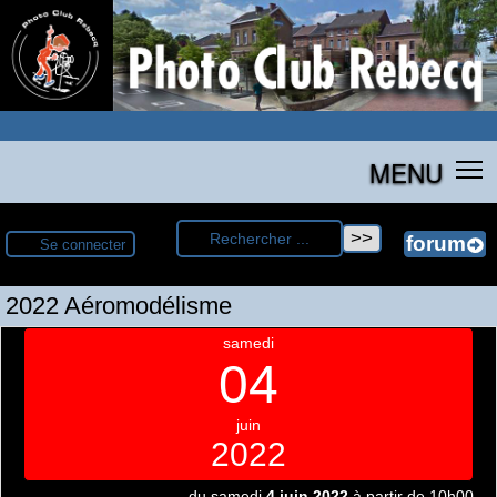
MENU
Se connecter
2022 Aéromodélisme
samedi
04
juin
2022
du samedi
4 juin 2022
à partir de 10h00