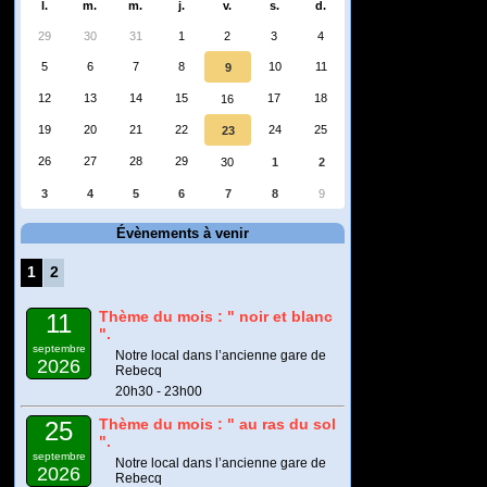
l.
m.
m.
j.
v.
s.
d.
29
30
31
1
2
3
4
5
6
7
8
10
11
9
12
13
14
15
17
18
16
19
20
21
22
24
25
23
26
27
28
29
30
1
2
3
4
5
6
7
8
9
Évènements à venir
1
2
Thème du mois : " noir et blanc
11
".
septembre
Notre local dans l’ancienne gare de
2026
Rebecq
20h30 - 23h00
Thème du mois : " au ras du sol
25
".
septembre
Notre local dans l’ancienne gare de
2026
Rebecq