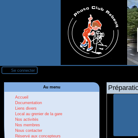
Se connecter
Préparati
Au menu
Accueil
Documentation
Liens divers
Local au grenier de la gare
Nos activités
Nos membres
Nous contacter
Réservé aux concepteurs