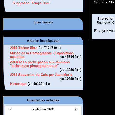
20h30 - 23h
Suggestion "Temps libre"
Projection 
Sites favoris
Rubrique : C
Envoyez vos 
Articles les plus vus
2014 Thème libre
(vu
71247
fois)
Musée de la Photographie - Expositions
actuelles
(vu
45314
fois)
2014/12 La participation aux réunions
"techniques photographiques"
(vu
11056
fois)
2014 Souvenirs du Gala par Jean-Marie
(vu
10559
fois)
Historique
(vu
10122
fois)
Prochaines activités
«
septembre 2022
»