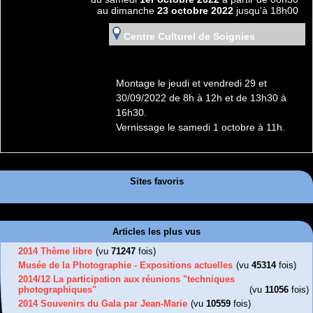
au dimanche
23 octobre 2022
jusqu'à 18h00
Centre Culturel de Soignies
Montage le jeudi et vendredi 29 et
30/09/2022 de 8h à 12h et de 13h30 à
16h30.
Vernissage le samedi 1 octobre à 11h.
Sites favoris
Articles les plus vus
2014 Thème libre
(vu
71247
fois)
Musée de la Photographie - Expositions actuelles
(vu
45314
fois)
2014/12 La participation aux réunions "techniques
photographiques"
(vu
11056
fois)
2014 Souvenirs du Gala par Jean-Marie
(vu
10559
fois)