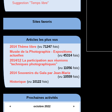
Suggestion "Temps libre"
Sites favoris
Articles les plus vus
2014 Thème libre
(vu
71247
fois)
Musée de la Photographie - Expositions
actuelles
(vu
45314
fois)
2014/12 La participation aux réunions
"techniques photographiques"
(vu
11056
fois)
2014 Souvenirs du Gala par Jean-Marie
(vu
10559
fois)
Historique
(vu
10122
fois)
Prochaines activités
«
octobre 2022
»