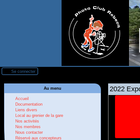
Se connecter
2022 Expo
Au menu
Accueil
Documentation
Liens divers
Local au grenier de la gare
Nos activités
Nos membres
Nous contacter
Réservé aux concepteurs