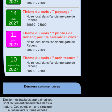
2027
20h30 - 23h00
Thème du mois : " paysage "
14
Notre local dans l’ancienne gare de
mai
Rebecq
2027
20h30 - 23h00
Thème du mois : " photos de
11
Rebecq pour le calendrier 2028 "
juin
Notre local dans l’ancienne gare de
2027
Rebecq
20h30 - 23h30
Thème du mois : " architecture "
10
Notre local dans l’ancienne gare de
septembre
Rebecq
2027
20h30 - 23h00
Derniers commentaires
Des formes fractales approximatives
sont facilement observables dans la
nature. Ces objets ont une structure
autosimilaire sur une échelle