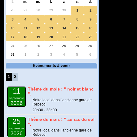
l.
m.
m.
j.
v.
s.
d.
26
27
28
29
30
1
2
3
4
5
6
7
8
9
10
11
12
13
14
15
16
17
18
19
20
21
22
23
24
25
26
27
28
29
30
31
1
2
3
4
5
6
Évènements à venir
1
2
Thème du mois : " noir et blanc
11
".
septembre
Notre local dans l’ancienne gare de
2026
Rebecq
20h30 - 23h00
Thème du mois : " au ras du sol
25
".
septembre
Notre local dans l’ancienne gare de
2026
Rebecq