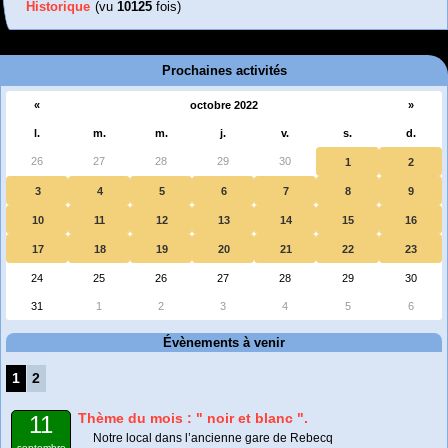
Historique
(vu
10125
fois)
Prochaines activités
«
octobre 2022
»
l.
m.
m.
j.
v.
s.
d.
26
27
28
29
30
1
2
3
4
5
6
7
8
9
10
11
12
13
14
15
16
17
18
19
20
21
22
23
24
25
26
27
28
29
30
31
1
2
3
4
5
6
Évènements à venir
1
2
Thème du mois : " noir et blanc ".
11
Notre local dans l’ancienne gare de Rebecq
septembre