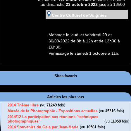
au dimanche
23 octobre 2022
jusqu'à 18h00
Centre Culturel de Soignies
Montage le jeudi et vendredi 29 et
30/09/2022 de 8h à 12h et de 13h30 à
16h30.
Vernissage le samedi 1 octobre à 11h.
Sites favoris
Articles les plus vus
2014 Thème libre
(vu
71249
fois)
Musée de la Photographie - Expositions actuelles
(vu
45316
fois)
2014/12 La participation aux réunions "techniques
photographiques"
(vu
11058
fois)
2014 Souvenirs du Gala par Jean-Marie
(vu
10561
fois)