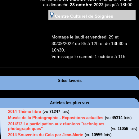
au dimanche
23 octobre 2022
jusqu'à 18h00
Centre Culturel de Soignies
Montage le jeudi et vendredi 29 et
30/09/2022 de 8h à 12h et de 13h30 à
16h30.
Vernissage le samedi 1 octobre à 11h.
Sites favoris
Articles les plus vus
2014 Thème libre
(vu
71247
fois)
Musée de la Photographie - Expositions actuelles
(vu
45314
fois)
2014/12 La participation aux réunions "techniques
photographiques"
(vu
11056
fois)
2014 Souvenirs du Gala par Jean-Marie
(vu
10559
fois)