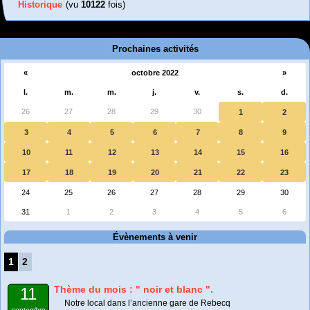
Historique
(vu
10122
fois)
Prochaines activités
«
octobre 2022
»
l.
m.
m.
j.
v.
s.
d.
26
27
28
29
30
1
2
3
4
5
6
7
8
9
10
11
12
13
14
15
16
17
18
19
20
21
22
23
24
25
26
27
28
29
30
31
1
2
3
4
5
6
Évènements à venir
1
2
Thème du mois : " noir et blanc ".
11
Notre local dans l’ancienne gare de Rebecq
septembre