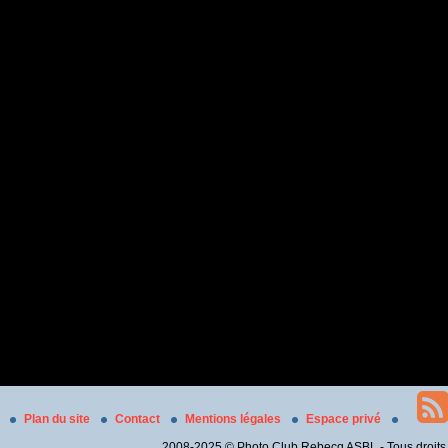
Plan du site
Contact
Mentions légales
Espace privé
2008-2025 © Photo Club Rebecq ASBL - Tous droits