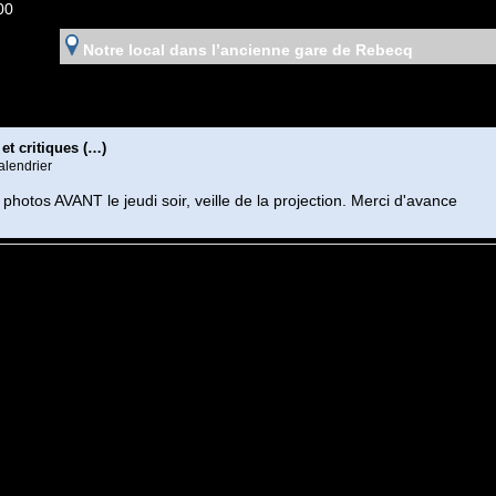
00
Notre local dans l’ancienne gare de Rebecq
et critiques (…)
alendrier
photos AVANT le jeudi soir, veille de la projection. Merci d'avance