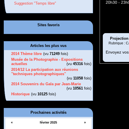
20h30 - 23h
Suggestion "Temps libre"
Sites favoris
Projection 
Rubrique : C
Articles les plus vus
Envoyez vos 
2014 Thème libre
(vu
71249
fois)
Musée de la Photographie - Expositions
actuelles
(vu
45316
fois)
2014/12 La participation aux réunions
"techniques photographiques"
(vu
11058
fois)
2014 Souvenirs du Gala par Jean-Marie
(vu
10561
fois)
Historique
(vu
10125
fois)
Prochaines activités
«
février 2025
»