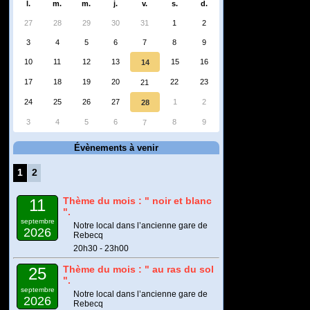
l.
m.
m.
j.
v.
s.
d.
27
28
29
30
31
1
2
3
4
5
6
7
8
9
10
11
12
13
15
16
14
17
18
19
20
22
23
21
24
25
26
27
1
2
28
3
4
5
6
8
9
7
Évènements à venir
1
2
Thème du mois : " noir et blanc
11
".
septembre
Notre local dans l’ancienne gare de
2026
Rebecq
20h30 - 23h00
Thème du mois : " au ras du sol
25
".
septembre
Notre local dans l’ancienne gare de
2026
Rebecq