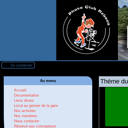
Se connecter
Thème du m
Au menu
Accueil
Documentation
Liens divers
Local au grenier de la gare
Nos activités
Nos membres
Nous contacter
Réservé aux concepteurs