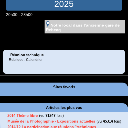
2025
20h30 - 23h00
Notre local dans l’ancienne gare de
Rebecq
Réunion technique
Rubrique : Calendrier
Sites favoris
Articles les plus vus
2014 Thème libre
(vu
71247
fois)
Musée de la Photographie - Expositions actuelles
(vu
45314
fois)
2014/12 La participation aux réunions "techniques