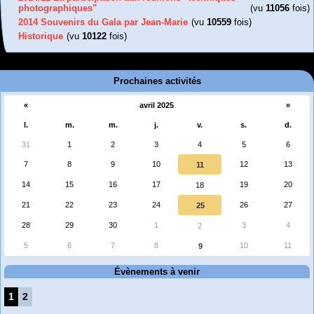
photographiques"
(vu
11056
fois)
2014 Souvenirs du Gala par Jean-Marie
(vu
10559
fois)
Historique
(vu
10122
fois)
Prochaines activités
«
avril 2025
»
l.
m.
m.
j.
v.
s.
d.
31
1
2
3
4
5
6
7
8
9
10
12
13
11
14
15
16
17
19
20
18
21
22
23
24
26
27
25
28
29
30
1
3
4
2
5
6
7
8
10
11
9
Évènements à venir
1
2