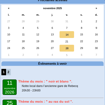
Prochaines activités
«
novembre 2025
»
l.
m.
m.
j.
v.
s.
d.
27
28
29
30
31
1
2
3
4
5
6
7
8
9
10
11
12
13
15
16
14
17
18
19
20
22
23
21
24
25
26
27
29
30
28
1
2
3
4
6
7
5
Évènements à venir
1
2
Thème du mois : " noir et blanc ".
11
Notre local dans l’ancienne gare de Rebecq
septembre
20h30 - 23h00
2026
Thème du mois : " au ras du sol ".
25