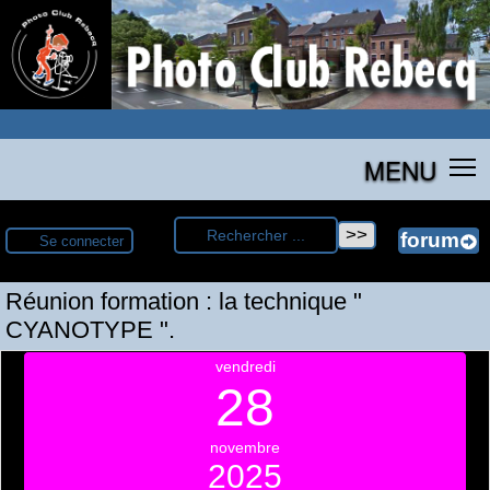
MENU
Se connecter
Réunion formation : la technique "
CYANOTYPE ".
vendredi
28
novembre
2025