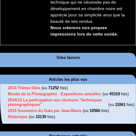
technique qui ne nécessite pas de
développement en chambre noire est
apprécié pour sa simplicité ainsi que la
beauté de ses rendus.
Nous créerons nos propres
impressions lors de cette soirée.
Sites favoris
Articles les plus vus
2014 Thème libre
(vu
71252
fois)
Musée de la Photographie - Expositions actuelles
(vu
45319
fois)
2014/12 La participation aux réunions "techniques
photographiques"
(vu
11061
fois)
2014 Souvenirs du Gala par Jean-Marie
(vu
10566
fois)
Historique
(vu
10130
fois)