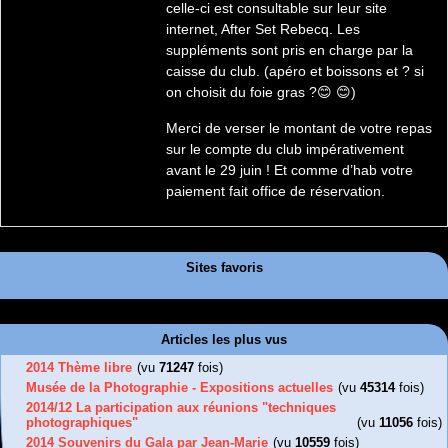
celle-ci est consultable sur leur site
internet, After Set Rebecq. Les
suppléments sont pris en charge par la
caisse du club. (apéro et boissons et ? si
on choisit du foie gras ?😊 😊)
Merci de verser le montant de votre repas
sur le compte du club impérativement
avant le 29 juin ! Et comme d’hab votre
paiement fait office de réservation.
Sites favoris
Articles les plus vus
2014 Thème libre
(vu
71247
fois)
Musée de la Photographie - Expositions actuelles
(vu
45314
fois)
2014/12 La participation aux réunions "techniques
photographiques"
(vu
11056
fois)
2014 Souvenirs du Gala par Jean-Marie
(vu
10559
fois)