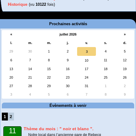
Historique
(vu
10122
fois)
Prochaines activités
«
juillet 2026
»
l.
m.
m.
j.
v.
s.
d.
29
30
1
2
4
5
3
6
7
8
9
11
12
10
13
14
15
16
17
18
19
20
21
22
23
24
25
26
27
28
29
30
31
1
2
3
4
5
6
7
8
9
Évènements à venir
1
2
Thème du mois : " noir et blanc ".
11
Notre local dans l’ancienne gare de Rebecq