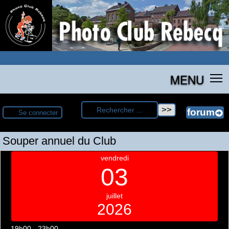
MENU
Se connecter
Souper annuel du Club
vendredi
03
juillet
2026
19h00 - 23h00