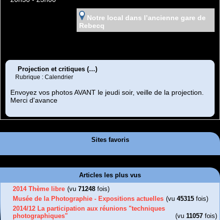
Notre local dans l’ancienne gare de
Rebecq
Projection et critiques (…)
Rubrique : Calendrier
Envoyez vos photos AVANT le jeudi soir, veille de la projection.
Merci d'avance
Sites favoris
Articles les plus vus
2014 Thème libre
(vu
71248
fois)
Musée de la Photographie - Expositions actuelles
(vu
45315
fois)
2014/12 La participation aux réunions "techniques
photographiques"
(vu
11057
fois)