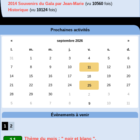
2014 Souvenirs du Gala par Jean-Marie
(vu
10560
fois)
Historique
(vu
10124
fois)
Prochaines activités
«
septembre 2026
»
l.
m.
m.
j.
v.
s.
d.
31
1
2
3
4
5
6
7
8
9
10
12
13
11
14
15
16
17
19
20
18
21
22
23
24
26
27
25
28
29
30
1
3
4
2
5
6
7
8
10
11
9
Évènements à venir
1
2
Thème du mois : " noir et blanc ".